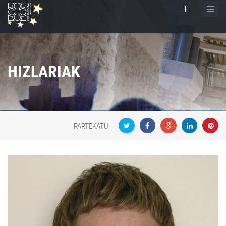
HIZLARIAK
PARTEKATU